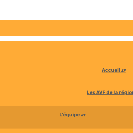
Accueil
▴
▾
Les AVF de la régi
L'équipe
▴
▾